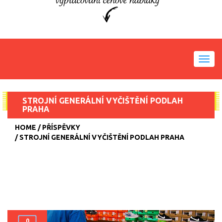
Toggl
navig
STROJNÍ GENERÁLNÍ VYČIŠTĚNÍ PODLAH
PRAHA
HOME
PŘÍSPĚVKY
STROJNÍ GENERÁLNÍ VYČIŠTĚNÍ PODLAH PRAHA
0