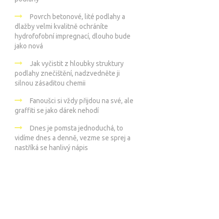
Povrch betonové, lité podlahy a
dlažby velmi kvalitně ochráníte
hydrofofobní impregnací, dlouho bude
jako nová
Jak vyčistit z hloubky struktury
podlahy znečištění, nadzvedněte ji
silnou zásaditou chemii
Fanoušci si vždy přijdou na své, ale
graffiti se jako dárek nehodí
Dnes je pomsta jednoduchá, to
vidíme dnes a denně, vezme se sprej a
nastříká se hanlivý nápis