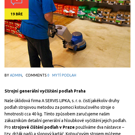
19 BŘE
BY
ADMIN
,
COMMENTS
0
MYTÍ PODLAH
Strojní generální vyčištění podlah Praha
Naše úklidová firma A SERVIS LIPKA, s. r. o. čistí jakékoliv druhy
podlah strojovou metodou za pomoci kotoučového stroje o
hmotnosti cca 40 kg. Tímto způsobem zaručujeme našim
zákazníkům detailní generální a hloubkové vyčištění jejich podlah.
Pro
strojové čištění podlah v Praze
používáme dva nástavce –
tzv. držák padů a slonový kartáč. Kotoučovým strojem můžeme