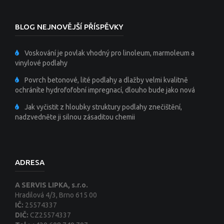
BLOG NEJNOVĚJŠÍ PŘÍSPĚVKY
Voskování je povlak vhodný pro linoleum, marmoleum a
vinylové podlahy
Povrch betonové, lité podlahy a dlažby velmi kvalitně
ochráníte hydrofofobní impregnací, dlouho bude jako nová
Jak vyčistit z hloubky struktury podlahy znečištění,
nadzvedněte ji silnou zásaditou chemii
ADRESA
A SERVIS LIPKA, s.r.o.
Hradilová 4/3, Brno 615 00
IČ:
25574337
DIČ:
CZ25574337