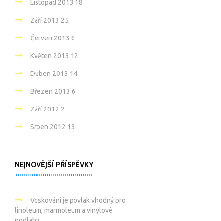
Listopad 2013
18
Září 2013
25
Červen 2013
6
Květen 2013
12
Duben 2013
14
Březen 2013
6
Září 2012
2
Srpen 2012
13
NEJNOVĚJŠÍ PŘÍSPĚVKY
Voskování je povlak vhodný pro
linoleum, marmoleum a vinylové
podlahy