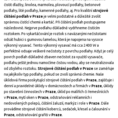
čistit dlažby, linolea, marmolea, plovoucí podlahy, betonové
podlahy, lité podlahy, kamenné podlahy, aj. Pro kvalitní
strojové
čištění podlah v Praze
je velmi podstatné a důležité zvolit
správnou čistící chemii a kartáč. Při čištění podlah postupujeme
následovně. Nejprve podlahu důkladně vydrhneme čistícím
roztokem. Po vykartáčování je roztok s navázanými nečistotami
odsát hubici s gumovou lamelou, která je napojena na vysoce
výkonný vysavač. Tento výkonný vysavač má cca 2400 W a
perfektně odsaje veškeré nečistoty z povrchu podlahy. Když je celý
povrch podlah důkladně zbaven nečistot za využití vysavače,
podlahu ještě jednou namočíme čistou vodou, aby se neutralizovala
od zbylého roztoku.
Strojové čištění podlah v Praze
se zaměřuje
na jakýkoliv typ podlahy, pokud se zvolí správná chemie. Naše
úklidová firma poskytující strojové čištění podlah v
Praze
, zajišťuje i
denní a pravidelné úklidy v domácnostech a firmách v
Praze
, úklidy
po stavební činnostech v
Praze
, úklid po malířích či řemeslnících
v
Praze
, mytí oken v
Praze
, odstraňování reklamních i
nedovolených polepů, čištění žaluzií, markýz i role v
Praze
. Dále
provádíme strojové čištění koberců, sedaček, křesel a čalounění v
Praze
, odstraňování grafiti v
Praze
.