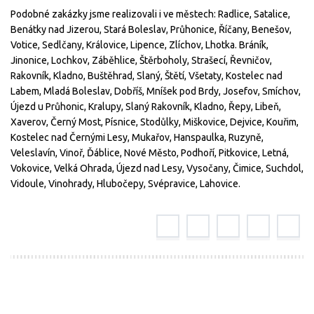
Podobné zakázky jsme realizovali i ve městech: Radlice, Satalice,
Benátky nad Jizerou, Stará Boleslav, Průhonice, Říčany, Benešov,
Votice, Sedlčany, Královice, Lipence, Zlíchov, Lhotka. Bráník,
Jinonice, Lochkov, Záběhlice, Štěrboholy, Strašecí, Řevničov,
Rakovník, Kladno, Buštěhrad, Slaný, Štětí, Všetaty, Kostelec nad
Labem, Mladá Boleslav, Dobříš, Mníšek pod Brdy, Josefov, Smíchov,
Újezd u Průhonic, Kralupy, Slaný Rakovník, Kladno, Řepy, Libeň,
Xaverov, Černý Most, Písnice, Stodůlky, Miškovice, Dejvice, Kouřim,
Kostelec nad Černými Lesy, Mukařov, Hanspaulka, Ruzyně,
Veleslavín, Vinoř, Ďáblice, Nové Město, Podhoří, Pitkovice, Letná,
Vokovice, Velká Ohrada, Újezd nad Lesy, Vysočany, Čimice, Suchdol,
Vidoule, Vinohrady, Hlubočepy, Svépravice, Lahovice.