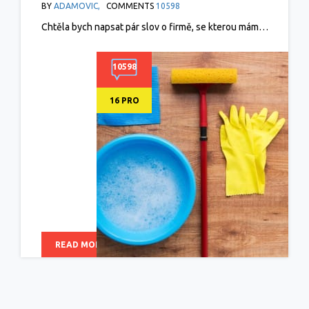
BY
ADAMOVIC,
COMMENTS
10598
IMPREGNACÍ, DLOUHO BUDE JAKO NOVÁ
Chtěla bych napsat pár slov o firmě, se kterou mám…
10598
16 PRO
READ MORE