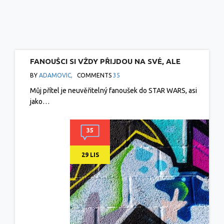
FANOUŠCI SI VŽDY PŘIJDOU NA SVÉ, ALE
GRAFFITI SE JAKO DÁREK NEHODÍ
BY
ADAMOVIC,
COMMENTS
35
Můj přítel je neuvěřitelný fanoušek do STAR WARS, asi
jako…
35
29 LIS