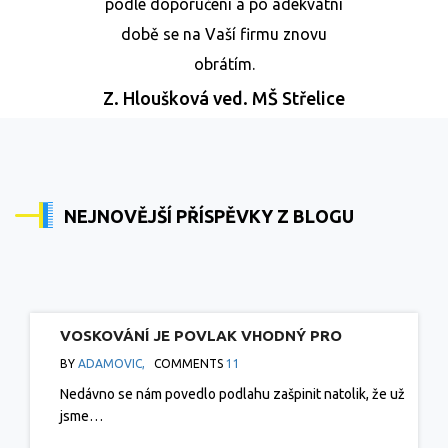
podle doporučení a po adekvátní
době se na Vaší firmu znovu
obrátím.
Z. Hloušková
ved. MŠ Střelice
NEJNOVĚJŠÍ PŘÍSPĚVKY Z BLOGU
VOSKOVÁNÍ JE POVLAK VHODNÝ PRO
LINOLEUM, MARMOLEUM A VINYLOVÉ PODLAHY
BY
ADAMOVIC,
COMMENTS
11
Nedávno se nám povedlo podlahu zašpinit natolik, že už
jsme…