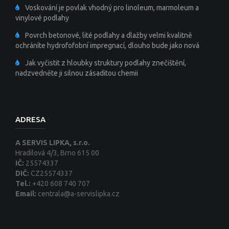
Voskování je povlak vhodný pro linoleum, marmoleum a
vinylové podlahy
Povrch betonové, lité podlahy a dlažby velmi kvalitně
ochráníte hydrofofobní impregnací, dlouho bude jako nová
Jak vyčistit z hloubky struktury podlahy znečištění,
nadzvedněte ji silnou zásaditou chemii
ADRESA
A SERVIS LIPKA, s.r.o.
Hradilová 4/3, Brno 615 00
IČ:
25574337
DIČ:
CZ25574337
Tel.:
+420 608 740 707
Email:
centrala@a-servislipka.cz