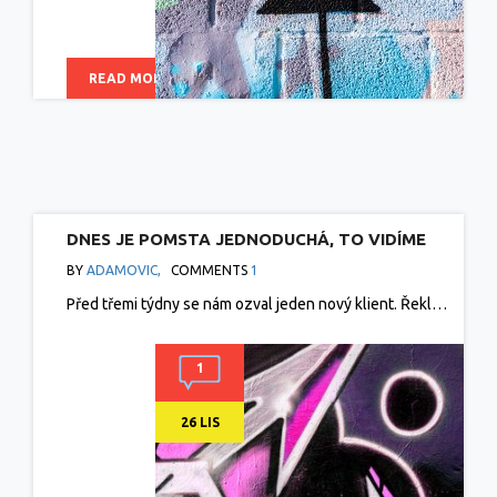
READ MORE
DNES JE POMSTA JEDNODUCHÁ, TO VIDÍME
DNES A DENNĚ, VEZME SE SPREJ A NASTŘÍKÁ
BY
ADAMOVIC,
COMMENTS
1
SE HANLIVÝ NÁPIS
Před třemi týdny se nám ozval jeden nový klient. Řekl…
1
26 LIS