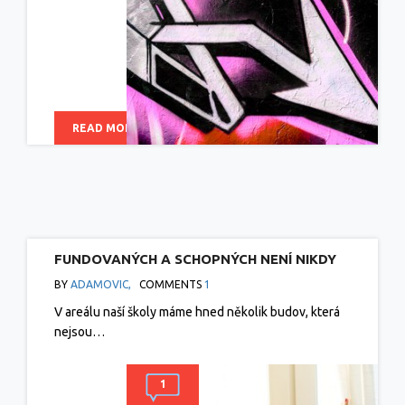
READ MORE
FUNDOVANÝCH A SCHOPNÝCH NENÍ NIKDY
DOST
BY
ADAMOVIC,
COMMENTS
1
V areálu naší školy máme hned několik budov, která
nejsou…
1