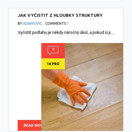
JAK VYČISTIT Z HLOUBKY STRUKTURY
PODLAHY ZNEČIŠTĚNÍ, NADZVEDNĚTE JI
BY
ADAMOVIC,
COMMENTS
7
SILNOU ZÁSADITOU CHEMII
Vyčistit podlahu je někdy náročný úkol, a pokud si ji…
7
16 PRO
READ MORE