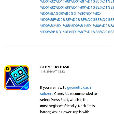
%D0%B2%D1%8B%D0%BF%D1%83%D1%81
%D0%B2%D0%B8%D1%80%D1%82%D1%8
%D0%BA%D0%B0%D1%80%D1%82-
%D0%BF%D0%BE%D0%BF%D0%BE%D0%B
%D0%B2%D1%8B%D0%B1%D1%80%D0%B0
%D0%BB%D1%83%D1%87%D1%88%D0%B
GEOMETRY DASH
1. 6. 2026 AT 12.12
If you are new to
geometry dash
subzero
Game, it’s recommended to
select Press Start, which is the
most beginner-friendly. Nock Em is
harder, while Power Trip is with