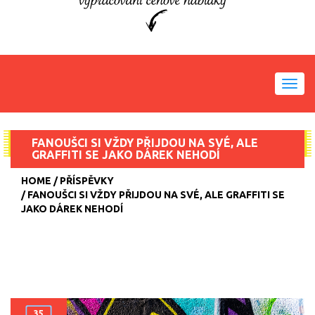
Toggl
navig
FANOUŠCI SI VŽDY PŘIJDOU NA SVÉ, ALE
GRAFFITI SE JAKO DÁREK NEHODÍ
HOME
PŘÍSPĚVKY
FANOUŠCI SI VŽDY PŘIJDOU NA SVÉ, ALE GRAFFITI SE
JAKO DÁREK NEHODÍ
35