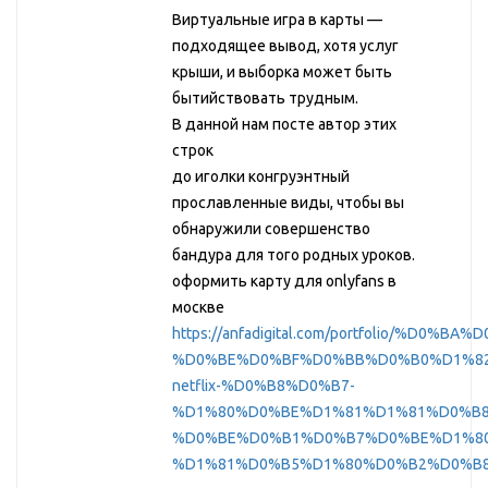
Виртуальные игра в карты —
подходящее вывод, хотя услуг
крыши, и выборка может быть
бытийствовать трудным.
В данной нам посте автор этих
строк
до иголки конгруэнтный
прославленные виды, чтобы вы
обнаружили совершенство
бандура для того родных уроков.
оформить карту для onlyfans в
москве
https://anfadigital.com/portfolio/%D0%B
%D0%BE%D0%BF%D0%BB%D0%B0%D1%8
netflix-%D0%B8%D0%B7-
%D1%80%D0%BE%D1%81%D1%81%D0%B8
%D0%BE%D0%B1%D0%B7%D0%BE%D1%80
%D1%81%D0%B5%D1%80%D0%B2%D0%B8