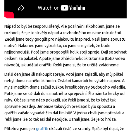
Nápad to byl bezesporu šílený. Ale posilněni alkoholem, jsme se
rozhodli, že je to skvělý nápad a rozhodně ho musíme uskutečnit.
Začali jsme tedy googlit pro nějakou tu inspiraci. Našli jsme spoustu
motivů. Nakonec jsme vybrali to, co jsme si mysleli, že bude
nejjednodušší. Poté jsme progooglili kolik stojí spreje. Dají se sehnat
celkem za pakatel. A poté jsme zhlédli několik tutoriálů (totiž video
návodů), jak udělat graffiti. Řekli jsme si, že to určitě zvládneme.
Další den jsme šli nakoupit spreje. Poté jsme zajistili, aby můj přítel
nebyl doma na několik hodin. Ostatní kamarádi ho vytáhli na pivo. A
my si mezitím doma začali tužkou kreslit obrysy budoucího veledíla.
Poté jsme se už dali do samotného sprejování. Šlo nám to hezky od
ruky. Občas jsme něco pokazili, ale řekli jsme si, že to když tak
spravíme později. Jenomže takových přešlapů bylo spoustu a
graffiti začalo vypadat čím dál tím hůř. V jednu chvíli jsme přestali a
řekli jsme, že to tak asi dál nepůjde. Uznali jsme, že je to hrůza.
Přítelovi jsme jen
graffiti
ukázali čistě ze srandy. Spíše byl dojat, že