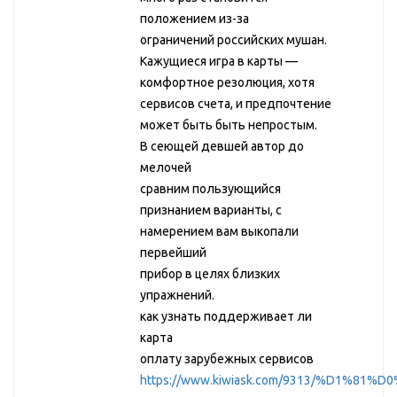
положением из-за
ограничений российских мушан.
Кажущиеся игра в карты —
комфортное резолюция, хотя
сервисов счета, и предпочтение
может быть быть непростым.
В сеющей девшей автор до
мелочей
сравним пользующийся
признанием варианты, с
намерением вам выкопали
первейший
прибор в целях близких
упражнений.
как узнать поддерживает ли
карта
оплату зарубежных сервисов
https://www.kiwiask.com/9313/%D1%8