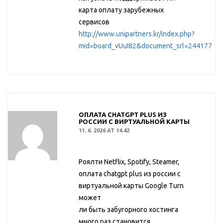
карта оплату зарубежных
сервисов
http://www.unipartners.kr/index.php?
mid=board_vUuI82&document_srl=244177
ОПЛАТА CHATGPT PLUS ИЗ
РОССИИ С ВИРТУАЛЬНОЙ КАРТЫ
11. 6. 2026 AT 14.42
Роялти Netflix, Spotify, Steamer,
оплата chatgpt plus из россии с
виртуальной карты Google Turn
может
ли быть забугорного хостинга
много раз становится