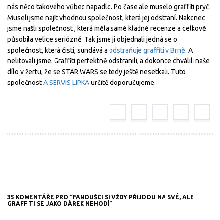
nás něco takového vůbec napadlo. Po čase ale muselo graffiti pryč.
Museli jsme najít vhodnou společnost, která jej odstraní. Nakonec
jsme našli společnost , která měla samé kladné recenze a celkově
působila velice seriózně. Tak jsme ji objednali jedná se o
společnost, která čistí, sundává a
odstraňuje graffiti v Brně.
A
nelitovali jsme. Graffiti perfektně odstranili, a dokonce chválili naše
dílo v žertu, že se STAR WARS se tedy ještě nesetkali. Tuto
společnost
A SERVIS LIPKA
určitě doporučujeme.
35 KOMENTÁŘE PRO “FANOUŠCI SI VŽDY PŘIJDOU NA SVÉ, ALE
GRAFFITI SE JAKO DÁREK NEHODÍ”