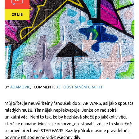
29 LIS
BY
ADAMOVIC
,
COMMENTS
35
ODSTRANĚNÍ GRAFFITI
Můj přítel je neuvěřitelný fanoušek do STAR WARS, asi jako spousta
mladých mužů. Tím nějak nepřekvapuje. Jenže on rád sbírá i
unikátní věci. Není to tak, že by bezhlavě skočil po jakékoliv věci,
která se namane. Musí si je nejprve „otestovat“, zda je to skutečně
to pravé ořechové STAR WARS. Každý půlrok musíme pravidelně a
povinně (!!!) společně vidět všechny díly.