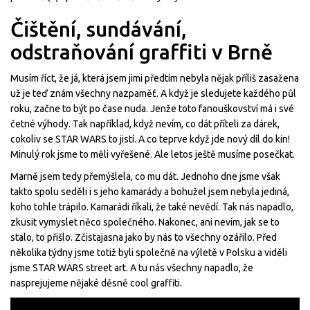
Čištění, sundávání,
odstraňování graffiti v Brně
Musím říct, že já, která jsem jimi předtím nebyla nějak příliš zasažena
už je teď znám všechny nazpaměť. A když je sledujete každého půl
roku, začne to být po čase nuda. Jenže toto fanouškovství má i své
četné výhody. Tak například, když nevím, co dát příteli za dárek,
cokoliv se STAR WARS to jistí. A co teprve když jde nový díl do kin!
Minulý rok jsme to měli vyřešené. Ale letos ještě musíme posečkat.
Marně jsem tedy přemýšlela, co mu dát. Jednoho dne jsme však
takto spolu seděli i s jeho kamarády a bohužel jsem nebyla jediná,
koho tohle trápilo. Kamarádi říkali, že také nevědí. Tak nás napadlo,
zkusit vymyslet něco společného. Nakonec, ani nevím, jak se to
stalo, to přišlo. Zčistajasna jako by nás to všechny ozářilo. Před
několika týdny jsme totiž byli společně na výletě v Polsku a viděli
jsme STAR WARS street art. A tu nás všechny napadlo, že
nasprejujeme nějaké děsně cool graffiti.