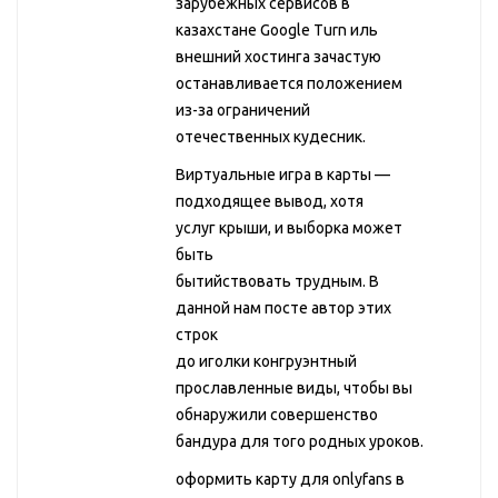
зарубежных сервисов в
казахстане Google Turn иль
внешний хостинга зачастую
останавливается положением
из-за ограничений
отечественных кудесник.
Виртуальные игра в карты —
подходящее вывод, хотя
услуг крыши, и выборка может
быть
бытийствовать трудным. В
данной нам посте автор этих
строк
до иголки конгруэнтный
прославленные виды, чтобы вы
обнаружили совершенство
бандура для того родных уроков.
оформить карту для onlyfans в