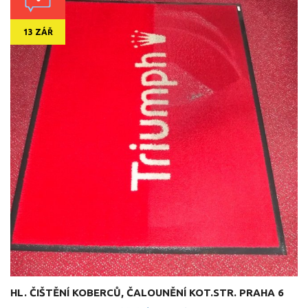
13 ZÁŘ
HL. ČIŠTĚNÍ KOBERCŮ, ČALOUNĚNÍ KOT.STR. PRAHA 6