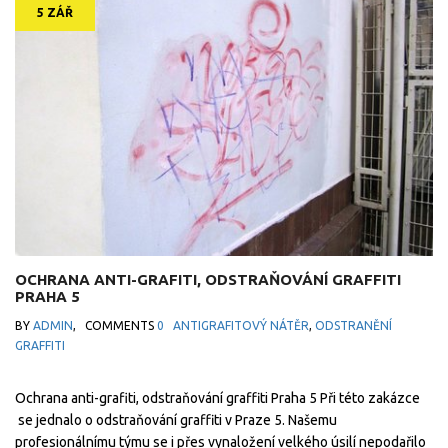
5 ZÁŘ
OCHRANA ANTI-GRAFITI, ODSTRAŇOVÁNÍ GRAFFITI
PRAHA 5
BY
ADMIN
,
COMMENTS
0
ANTIGRAFITOVÝ NÁTĚR
,
ODSTRANĚNÍ
GRAFFITI
Ochrana anti-grafiti, odstraňování graffiti Praha 5 Při této zakázce
se jednalo o odstraňování graffiti v Praze 5. Našemu
profesionálnímu týmu se i přes vynaložení velkého úsilí nepodařilo