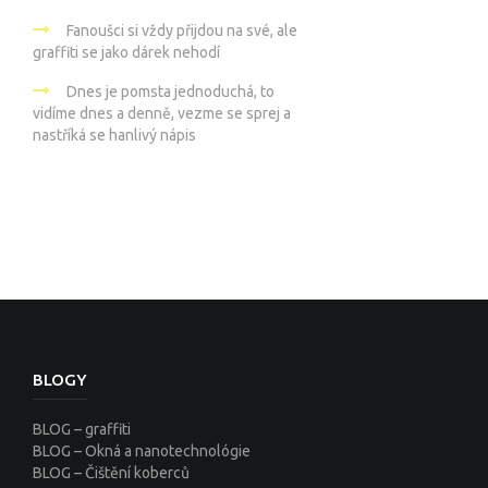
Fanoušci si vždy přijdou na své, ale
graffiti se jako dárek nehodí
Dnes je pomsta jednoduchá, to
vidíme dnes a denně, vezme se sprej a
nastříká se hanlivý nápis
BLOGY
BLOG – graffiti
BLOG – Okná a nanotechnológie
BLOG – Čištění koberců