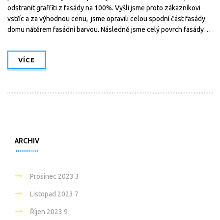
odstranit graffiti z fasády na 100%. Vyšli jsme proto zákazníkovi
vstříc a za výhodnou cenu, jsme opravili celou spodní část fasády
domu nátěrem fasádní barvou. Následně jsme celý povrch fasády…
VÍCE
ARCHIV
Prosinec 2023
3
Listopad 2023
7
Říjen 2023
9