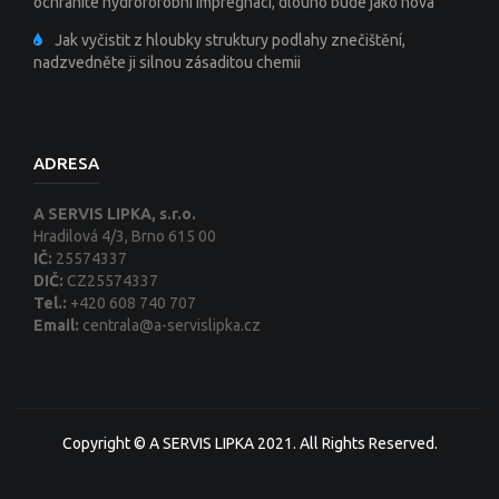
ochráníte hydrofofobní impregnací, dlouho bude jako nová
Jak vyčistit z hloubky struktury podlahy znečištění,
nadzvedněte ji silnou zásaditou chemii
ADRESA
A SERVIS LIPKA, s.r.o.
Hradilová 4/3, Brno 615 00
IČ:
25574337
DIČ:
CZ25574337
Tel.:
+420 608 740 707
Email:
centrala@a-servislipka.cz
Copyright © A SERVIS LIPKA 2021. All Rights Reserved.