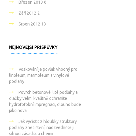
Březen 2013
6
Září 2012
2
Srpen 2012
13
NEJNOVĚJŠÍ PŘÍSPĚVKY
Voskování je povlak vhodný pro
linoleum, marmoleum a vinylové
podlahy
Povrch betonové, lité podlahy a
dlažby velmi kvalitně ochráníte
hydrofofobní impregnací, dlouho bude
jako nová
Jak vyčistit z hloubky struktury
podlahy znečištění, nadzvedněte ji
silnou zásaditou chemii