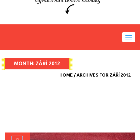
Toggl
navig
MONTH:
ZÁŘÍ 2012
HOME
ARCHIVES FOR ZÁŘÍ 2012
0