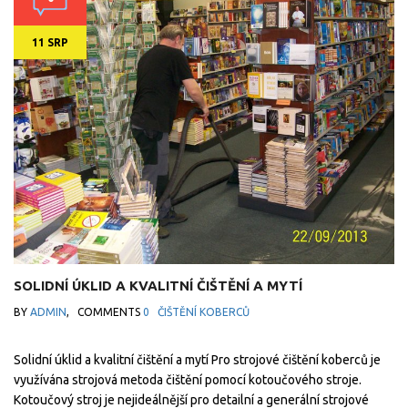
11 SRP
SOLIDNÍ ÚKLID A KVALITNÍ ČIŠTĚNÍ A MYTÍ
BY
ADMIN
,
COMMENTS
0
ČIŠTĚNÍ KOBERCŮ
Solidní úklid a kvalitní čištění a mytí Pro strojové čištění koberců je
využívána strojová metoda čištění pomocí kotoučového stroje.
Kotoučový stroj je nejideálnější pro detailní a generální strojové