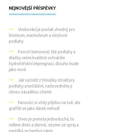
NEJNOVĚJŠÍ PŘÍSPĚVKY
Voskování je povlak vhodný pro
linoleum, marmoleum a vinylové
podlahy
Povrch betonové, lité podlahy a
dlažby velmi kvalitně ochráníte
hydrofofobní impregnací, dlouho bude
jako nová
Jak vyčistit z hloubky struktury
podlahy znečištění, nadzvedněte ji
silnou zásaditou chemii
Fanoušci si vždy přijdou na své, ale
graffiti se jako dárek nehodí
Dnes je pomsta jednoduchá, to
vidíme dnes a denně, vezme se sprej a
nastříká se hanlivý nápis