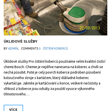
ÚKLIDOVÉ SLUŽBY
BY
ADMIN
,
COMMENTS
0
ČIŠTĚNÍ KOBERCŮ
Úklidové služby Pro čištění koberců používáme velmi kvalitní čistící
chemii Bosch. Chemie je nejdříve nanesena na koberec a chvíli se
nechá působit. Poté je celý povrch koberce podroben působení
kotoučového stroje s kartáčem, který důkladně koberec
vykartáčuje. Jakmile je kartáčování u konce, veškeré nečistoty a
vlhkost z koberce jsou odsáty za použití vysoce výkonného
třímotorového…
VÍCE