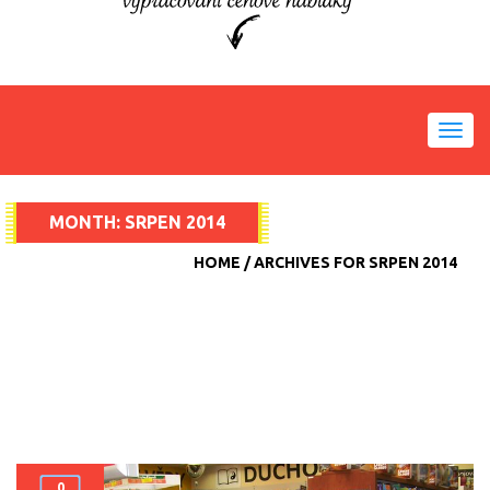
Toggl
navig
MONTH:
SRPEN 2014
HOME
ARCHIVES FOR SRPEN 2014
0