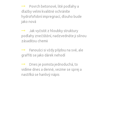
Povrch betonové, lité podlahy a
dlažby velmi kvalitně ochráníte
hydrofofobní impregnací, dlouho bude
jako nová
Jak vyčistit z hloubky struktury
podlahy znečištění, nadzvedněte ji silnou
zásaditou chemii
Fanoušci si vždy přijdou na své, ale
graffiti se jako dárek nehodí
Dnes je pomsta jednoduchá, to
vidíme dnes a denně, vezme se sprej a
nastříká se hanlivý nápis