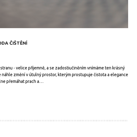
DA ČIŠTĚNÍ
tranu - velice příjemně, a se zadostiučiněním vnímáme ten krásný
e náhle změní v útulný prostor, kterým prostupuje čistota a elegance
ačne přemáhat prach a…