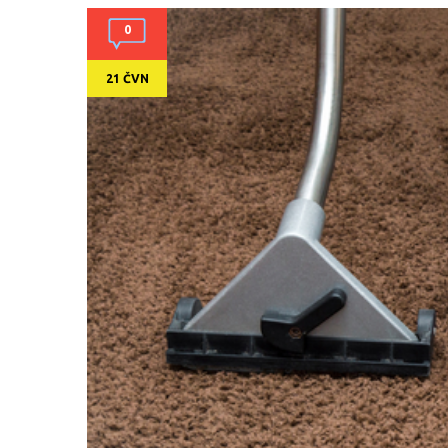
0
21 ČVN