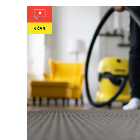
0
6 ČVN