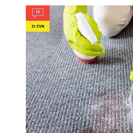
12
21 ČVN