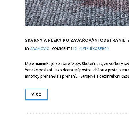
SKVRNY A FLEKY PO ZAVAŘOVÁNÍ ODSTRANILI
BY
ADAMOVIC
,
COMMENTS
12
ČIŠTĚNÍ KOBERCŮ
Moje maminka je ze staré školy. Skutečnost, že veškerý svů
ženské poslání. Jako dcera její postoj i chápu a proto jsem 
mnohdy přeháněla a přehání… Strojové a dezinfekční čišt
VÍCE