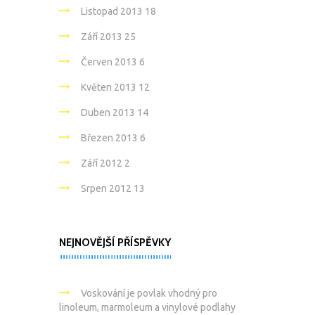
Listopad 2013
18
Září 2013
25
Červen 2013
6
Květen 2013
12
Duben 2013
14
Březen 2013
6
Září 2012
2
Srpen 2012
13
NEJNOVĚJŠÍ PŘÍSPĚVKY
Voskování je povlak vhodný pro
linoleum, marmoleum a vinylové podlahy