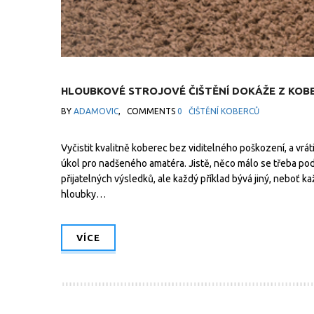
HLOUBKOVÉ STROJOVÉ ČIŠTĚNÍ DOKÁŽE Z KOBE
BY
ADAMOVIC
,
COMMENTS
0
ČIŠTĚNÍ KOBERCŮ
Vyčistit kvalitně koberec bez viditelného poškození, a vrá
úkol pro nadšeného amatéra. Jistě, něco málo se třeba po
přijatelných výsledků, ale každý příklad bývá jiný, neboť k
hloubky…
VÍCE