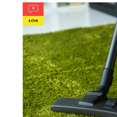
0
6 ČVN