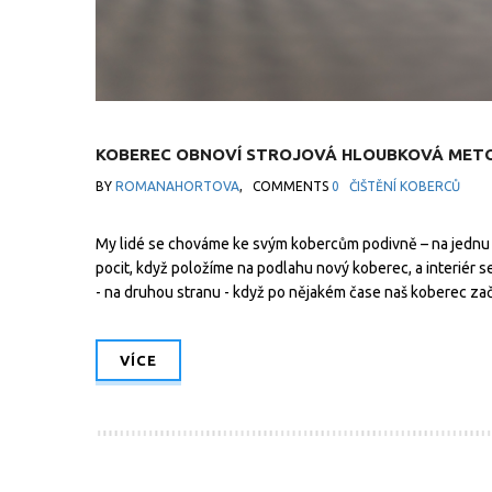
KOBEREC OBNOVÍ STROJOVÁ HLOUBKOVÁ METO
BY
ROMANAHORTOVA
,
COMMENTS
0
ČIŠTĚNÍ KOBERCŮ
My lidé se chováme ke svým kobercům podivně – na jednu s
pocit, když položíme na podlahu nový koberec, a interiér s
- na druhou stranu - když po nějakém čase naš koberec z
VÍCE